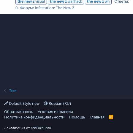
Ответы:
the
new
z
visual
the
new
z
wallhack
the
new
z
wh
0
Форум:
Infestation: The New Z
Теги
Default Style new
Russian (RU)
Обратная связь
Условия и правила
Политика конфиденциальности
Помощь
Главная
R
S
S
Локализация от
XenForo.Info