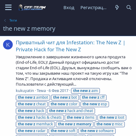
Вход
Регистрация
Теги
the new z memory
Приватный чит для Infestation: The New Z |
K
Private Hack for The New Z
Уведомление о завершении жизненного цикла продукта
(End-of-Life, EOL)! Данный продукт официально достиг
стадии End-of-Life (EOL). Друзья, вынуждены сообщить вам о
том, что мы закрываем наш проект на такую игру как "The
New Z". Продажа и Активация ключей отключены.
Пользователи с действующей...
kukuyatin
Тема
6 Фев 2017
the
new
z
aim
the
new
z
aimbot
the
new
z
bot
the
new
z
cff
the
new
z
cheat
the
new
z
color
the
new
z
esp
the
new
z
hack
the
new
z
hack and cheat
the
new
z
hacks & cheats
the
new
z
items
the
new
z
loot
the
new
z
memhack
the
new
z
memory
the
new
z
misc
the
new
z
radar
the
new
z
soft
the
new
z
software