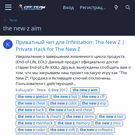
Вход
Регистрация
Теги
the new z aim
Приватный чит для Infestation: The New Z |
K
Private Hack for The New Z
Уведомление о завершении жизненного цикла продукта
(End-of-Life, EOL)! Данный продукт официально достиг
стадии End-of-Life (EOL). Друзья, вынуждены сообщить вам о
том, что мы закрываем наш проект на такую игру как "The
New Z". Продажа и Активация ключей отключены.
Пользователи с действующей...
kukuyatin
Тема
6 Фев 2017
the
new
z
aim
the
new
z
aim
bot
the
new
z
bot
the
new
z
cff
the
new
z
cheat
the
new
z
color
the
new
z
esp
the
new
z
hack
the
new
z
hack and cheat
the
new
z
hacks & cheats
the
new
z
items
the
new
z
loot
the
new
z
memhack
the
new
z
memory
the
new
z
misc
the
new
z
radar
the
new
z
soft
the
new
z
software