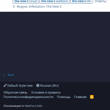
Ответы:
the
new
z
visual
the
new
z
wallhack
the
new
z
wh
0
Форум:
Infestation: The New Z
Теги
Default Style new
Russian (RU)
Обратная связь
Условия и правила
Политика конфиденциальности
Помощь
Главная
R
S
S
Локализация от
XenForo.Info