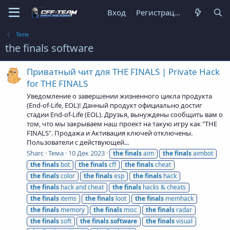
Вход
Регистрация
Теги
the finals software
Приватный чит для THE FINALS | Private Hack
for THE FINALS
Уведомление о завершении жизненного цикла продукта
(End-of-Life, EOL)! Данный продукт официально достиг
стадии End-of-Life (EOL). Друзья, вынуждены сообщить вам о
том, что мы закрываем наш проект на такую игру как "THE
FINALS". Продажа и Активация ключей отключены.
Пользователи с действующей...
Sharc
Тема
10 Дек 2023
the
finals
aim
the
finals
aimbot
the
finals
bot
the
finals
cff
the
finals
cheat
the
finals
color
the
finals
esp
the
finals
hack
the
finals
hack and cheat
the
finals
hacks & cheats
the
finals
items
the
finals
loot
the
finals
memhack
the
finals
memory
the
finals
misc
the
finals
radar
the
finals
soft
the
finals
software
the
finals
visual