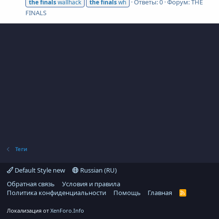
Ответы: 0
Форум:
THE
the
finals
wallhack
the
finals
wh
FINALS
Теги
Default Style new
Russian (RU)
Обратная связь
Условия и правила
Политика конфиденциальности
Помощь
Главная
R
S
S
Локализация от
XenForo.Info