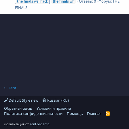
Ответы: 0
Форум:
THE
the
finals
wallhack
the
finals
wh
FINALS
Теги
Default Style new
Russian (RU)
Обратная связь
Условия и правила
Политика конфиденциальности
Помощь
Главная
R
S
S
Локализация от
XenForo.Info