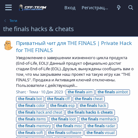
Вход
Регистрация
Теги
the finals hacks & cheats
Приватный чит для THE FINALS | Private Hack
for THE FINALS
Уведомление о завершении жизненного цикла продукта
(End-of-Life, EOL)! Данный продукт официально достиг
стадии End-of-Life (EOL). Друзья, вынуждены сообщить вам о
том, что мы закрываем наш проект на такую игру как "THE
FINALS". Продажа и Активация ключей отключены.
Пользователи с действующей...
Sharc
Тема
10 Дек 2023
the
finals
aim
the
finals
aimbot
the
finals
bot
the
finals
cff
the
finals
cheat
the
finals
color
the
finals
esp
the
finals
hack
the
finals
hack and cheat
the
finals
hacks
&
cheats
the
finals
items
the
finals
loot
the
finals
memhack
the
finals
memory
the
finals
misc
the
finals
radar
the
finals
soft
the
finals
software
the
finals
visual