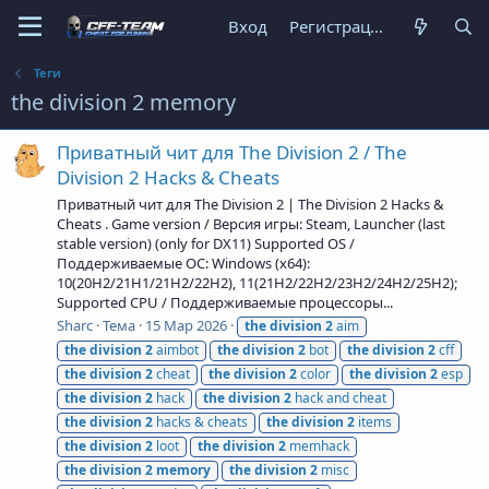
Вход
Регистрация
Теги
the division 2 memory
Приватный чит для The Division 2 / The
Division 2 Hacks & Cheats
Приватный чит для The Division 2 | The Division 2 Hacks &
Cheats . Game version / Версия игры: Steam, Launcher (last
stable version) (only for DX11) Supported OS /
Поддерживаемые ОС: Windows (x64):
10(20H2/21H1/21H2/22H2), 11(21H2/22H2/23H2/24H2/25H2);
Supported CPU / Поддерживаемые процессоры...
Sharc
Тема
15 Мар 2026
the
division
2
aim
the
division
2
aimbot
the
division
2
bot
the
division
2
cff
the
division
2
cheat
the
division
2
color
the
division
2
esp
the
division
2
hack
the
division
2
hack and cheat
the
division
2
hacks & cheats
the
division
2
items
the
division
2
loot
the
division
2
memhack
the
division
2
memory
the
division
2
misc