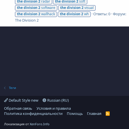
the
division
2
radar
the
division
2
soft
the
division
2
software
the
division
2
visual
Ответы: 0
Форум:
the
division
2
wallhack
the
division
2
wh
The Division 2
Теги
Default Style new
Russian (RU)
Обратная связь
Условия и правила
Политика конфиденциальности
Помощь
Главная
R
S
S
Локализация от
XenForo.Info