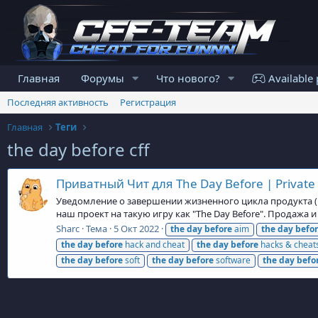
Главная
Форумы
Что нового?
Available 
Последняя активность
Регистрация
Главная
Теги
the day before cff
Приватный Чит для The Day Before | Private
Уведомление о завершении жизненного цикла продукта (En
наш проект на такую игру как "The Day Before". Продажа 
Sharc
Тема
5 Окт 2022
the
day
before
aim
the
day
befo
the
day
before
hack and cheat
the
day
before
hacks & cheat
the
day
before
soft
the
day
before
software
the
day
befo