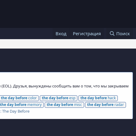
Вход
Регистрация
Поиск
e (EOL). Друзья, вынуждены сообщить вам о том, что мы закрываем
the
day
before
color
the
day
before
esp
the
day
before
hack
the
day
before
memory
the
day
before
misc
the
day
before
radar
:
The Day Before