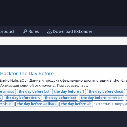
product
Rules
Download EXLoader
 Hackfor The Day Before
d-of-Life, EOL)! Данный продукт официально достиг стадии End-of-Lif
и Активация ключей отключены. Пользователи с...
re
aimbot
the
day
before
bot
the
day
before
cff
the
day
before
cheat
s
the
day
before
items
the
day
before
loot
the
day
before
memhack
Ответы: 0
Форум
re
visual
the
day
before
wallhack
the
day
before
wh