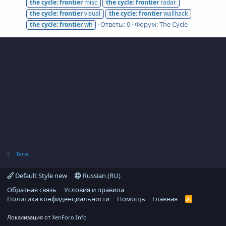
the
cycle:
frontier
misc
the
cycle:
frontier
radar
the
cycle:
frontier
visual
the
cycle:
frontier
wallhack
Ответы: 0
Форум:
The Cycle
the
cycle:
frontier
wh
Теги
Default Style new
Russian (RU)
Обратная связь
Условия и правила
Политика конфиденциальности
Помощь
Главная
R
S
S
Локализация от
XenForo.Info