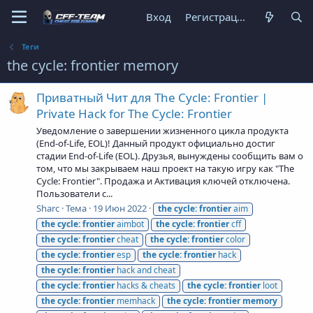
Вход
Регистрация
Теги
the cycle: frontier memory
Приватный Чит для The Cycle: Frontier |
Private Hack for The Cycle: Frontier
Уведомление о завершении жизненного цикла продукта
(End-of-Life, EOL)! Данный продукт официально достиг
стадии End-of-Life (EOL). Друзья, вынуждены сообщить вам о
том, что мы закрываем наш проект на такую игру как "The
Cycle: Frontier". Продажа и Активация ключей отключена.
Пользователи с...
Sharc
Тема
19 Июн 2022
the
cycle:
frontier
aim
the
cycle:
frontier
aimbot
the
cycle:
frontier
cff
the
cycle:
frontier
cheat
the
cycle:
frontier
color
the
cycle:
frontier
esp
the
cycle:
frontier
hack
the
cycle:
frontier
hack and cheat
the
cycle:
frontier
hacks & cheats
the
cycle:
frontier
loot
the
cycle:
frontier
memhack
the
cycle:
frontier
memory