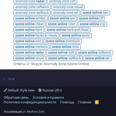
anomaly zone
radar
anomaly zone soft
anomaly zone software
anomaly zone visual
anomaly zone wallhack
anomaly zone wh
szone
online
aim
szone
online
aimbot
szone
online
bot
szone
online
cff
szone
online
cheat
szone
online
color
szone
online
esp
szone
online
hack
szone
online
hack and cheat
szone
online
hacks & cheats
szone
online
items
szone
online
loot
szone
online
memhack
szone
online
memory
szone
online
misc
szone
online
radar
szone
online
soft
szone
online
software
szone
online
visual
szone
online
wallhack
szone
online
wh
Ответы: 0
Форум:
Anomaly Zone (sZone Online)
Теги
Default Style new
Russian (RU)
Обратная связь
Условия и правила
Политика конфиденциальности
Помощь
Главная
R
S
S
Локализация от
XenForo.Info