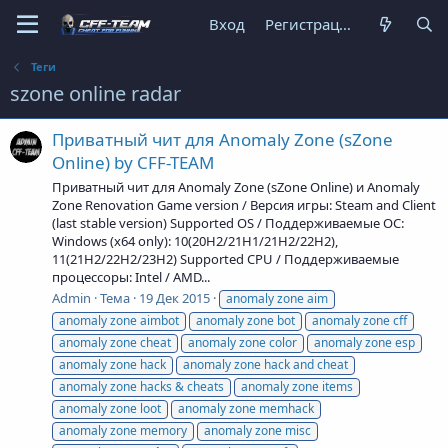
Вход
Регистрация
Теги
szone online radar
Приватный чит для Anomaly Zone (sZone
Online) by CFF-TEAM
Приватный чит для Anomaly Zone (sZone Online) и Anomaly
Zone Renovation Game version / Версия игры: Steam and Client
(last stable version) Supported OS / Поддерживаемые ОС:
Windows (x64 only): 10(20H2/21H1/21H2/22H2),
11(21H2/22H2/23H2) Supported CPU / Поддерживаемые
процессоры: Intel / AMD...
Admin
Тема
19 Дек 2015
anomaly zone aim
anomaly zone aimbot
anomaly zone bot
anomaly zone cff
anomaly zone cheat
anomaly zone color
anomaly zone esp
anomaly zone hack
anomaly zone hack and cheat
anomaly zone hacks & cheats
anomaly zone items
anomaly zone loot
anomaly zone memhack
anomaly zone memory
anomaly zone misc