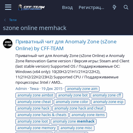
Вход
Регистрация
Теги
szone online memhack
Приватный чит для Anomaly Zone (sZone
Online) by CFF-TEAM
Приватный чит для Anomaly Zone (sZone Online) и Anomaly
Zone Renovation Game version / Версия игры: Steam and Client
(last stable version) Supported OS / Поддерживаемые ОС:
Windows (x64 only): 10(20H2/21H1/21H2/22H2),
11(21H2/22H2/23H2) Supported CPU / Поддерживаемые
процессоры: Intel / AMD...
Admin
Тема
19 Дек 2015
anomaly zone aim
anomaly zone aimbot
anomaly zone bot
anomaly zone cff
anomaly zone cheat
anomaly zone color
anomaly zone esp
anomaly zone hack
anomaly zone hack and cheat
anomaly zone hacks & cheats
anomaly zone items
anomaly zone loot
anomaly zone
memhack
anomaly zone memory
anomaly zone misc