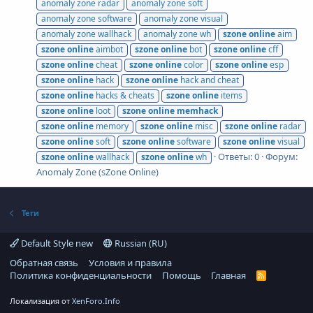
anomaly zone radar
anomaly zone soft
anomaly zone software
anomaly zone visual
anomaly zone wallhack
anomaly zone wh
szone
online
aim
szone
online
aimbot
szone
online
bot
szone
online
cff
szone
online
cheat
szone
online
color
szone
online
esp
szone
online
hack
szone
online
hack and cheat
szone
online
hacks & cheats
szone
online
items
szone
online
loot
szone
online
memhack
szone
online
memory
szone
online
misc
szone
online
radar
szone
online
soft
szone
online
software
szone
online
visual
Ответы: 0
Форум:
szone
online
wallhack
szone
online
wh
Anomaly Zone (sZone Online)
Теги
Default Style new
Russian (RU)
Обратная связь
Условия и правила
Политика конфиденциальности
Помощь
Главная
R
S
S
Локализация от
XenForo.Info