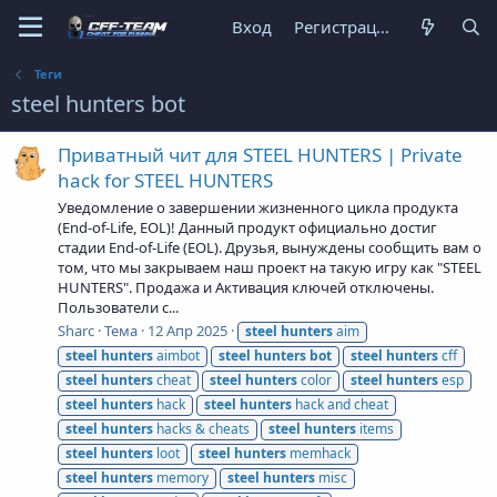
Вход
Регистрация
Теги
steel hunters bot
Приватный чит для STEEL HUNTERS | Private
hack for STEEL HUNTERS
Уведомление о завершении жизненного цикла продукта
(End-of-Life, EOL)! Данный продукт официально достиг
стадии End-of-Life (EOL). Друзья, вынуждены сообщить вам о
том, что мы закрываем наш проект на такую игру как "STEEL
HUNTERS". Продажа и Активация ключей отключены.
Пользователи с...
Sharc
Тема
12 Апр 2025
steel
hunters
aim
steel
hunters
aimbot
steel
hunters
bot
steel
hunters
cff
steel
hunters
cheat
steel
hunters
color
steel
hunters
esp
steel
hunters
hack
steel
hunters
hack and cheat
steel
hunters
hacks & cheats
steel
hunters
items
steel
hunters
loot
steel
hunters
memhack
steel
hunters
memory
steel
hunters
misc