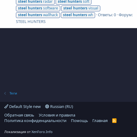
steel
hunters
radar
steel
hunters
soft
steel
hunters
software
steel
hunters
visual
Ответы: 0
Форум:
steel
hunters
wallhack
steel
hunters
wh
STEEL HUNTERS
Теги
Default Style new
Russian (RU)
Обратная связь
Условия и правила
Политика конфиденциальности
Помощь
Главная
R
S
S
Локализация от
XenForo.Info