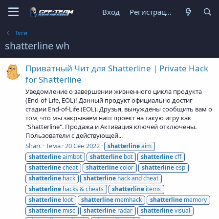
Вход
Регистрация
Теги
shatterline wh
Приватный Чит для Shatterline | Private Hack
for Shatterline
Уведомление о завершении жизненного цикла продукта
(End-of-Life, EOL)! Данный продукт официально достиг
стадии End-of-Life (EOL). Друзья, вынуждены сообщить вам о
том, что мы закрываем наш проект на такую игру как
"Shatterline". Продажа и Активация ключей отключены.
Пользователи с действующей...
Sharc
Тема
20 Сен 2022
shatterline
aim
shatterline
aimbot
shatterline
bot
shatterline
cff
shatterline
cheat
shatterline
color
shatterline
esp
shatterline
hack
shatterline
hack and cheat
shatterline
hacks & cheats
shatterline
items
shatterline
loot
shatterline
memhack
shatterline
memory
shatterline
misc
shatterline
radar
shatterline
visual