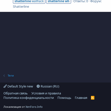
Ответы: 0
Форум:
shatterline
wallhack
shatterline
wh
Shatterline
Теги
Default Style new
Russian (RU)
Обратная связь
Условия и правила
Политика конфиденциальности
Помощь
Главная
R
S
S
Локализация от
XenForo.Info