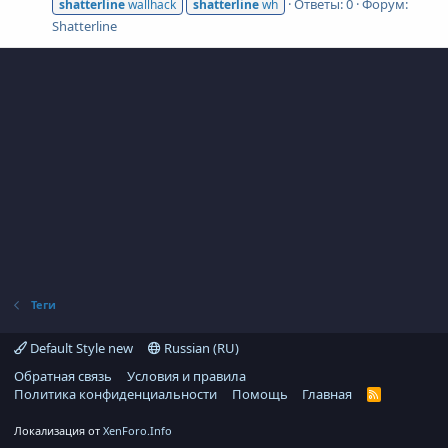
Ответы: 0
Форум:
shatterline
wallhack
shatterline
wh
Shatterline
Теги
Default Style new
Russian (RU)
Обратная связь
Условия и правила
Политика конфиденциальности
Помощь
Главная
R
S
S
Локализация от
XenForo.Info