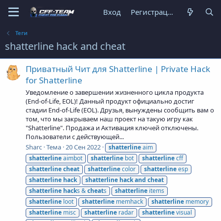
Вход
Регистрация
Теги
shatterline hack and cheat
Приватный Чит для Shatterline | Private Hack
for Shatterline
Уведомление о завершении жизненного цикла продукта
(End-of-Life, EOL)! Данный продукт официально достиг
стадии End-of-Life (EOL). Друзья, вынуждены сообщить вам о
том, что мы закрываем наш проект на такую игру как
"Shatterline". Продажа и Активация ключей отключены.
Пользователи с действующей...
Sharc
Тема
20 Сен 2022
shatterline
aim
shatterline
aimbot
shatterline
bot
shatterline
cff
shatterline
cheat
shatterline
color
shatterline
esp
shatterline
hack
shatterline
hack
and
cheat
shatterline
hack
s &
cheat
s
shatterline
items
shatterline
loot
shatterline
memhack
shatterline
memory
shatterline
misc
shatterline
radar
shatterline
visual