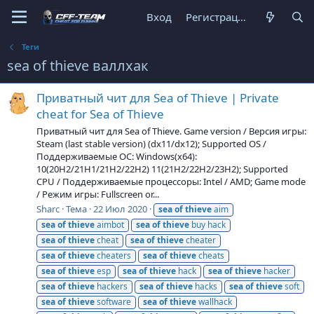
Вход
Регистрация
Теги
sea of thieve валлхак
Приватный чит для Sea of Thieve | Private
cheat for Sea of Thieve
Приватный чит для Sea of Thieve. Game version / Версия игры:
Steam (last stable version) (dx11/dx12); Supported OS /
Поддерживаемые ОС: Windows(x64):
10(20H2/21H1/21H2/22H2) 11(21H2/22H2/23H2); Supported
CPU / Поддерживаемые процессоры: Intel / AMD; Game mode
/ Режим игры: Fullscreen or...
Sharc
Тема
22 Июл 2020
sea
of
thieve
aim
sea
of
thieve
aimbot
sea
of
thieve
buy hack
sea
of
thieve
cheat
sea
of
thieve
cheater
sea
of
thieve
cheaters
sea
of
thieve
cheats
sea
of
thieve
esp
sea
of
thieve
hack
sea
of
thieve
hacker
sea
of
thieve
hackers
sea
of
thieve
hacks
sea
of
thieve
soft
sea
of
thieve
software
sea
of
thieve
wallhack