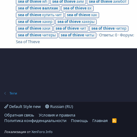
sea
of
thieve
wh
sea
of
thieve
аим
sea
of
thieve
аимбот
sea
of
thieve
валлхак
sea
of
thieve
вх
sea
of
thieve
купить чит
sea
of
thieve
хак
sea
of
thieve
хакер
sea
of
thieve
хакеры
sea
of
thieve
хаки
sea
of
thieve
чит
sea
of
thieve
читер
Ответы: 0
Форум:
sea
of
thieve
читеры
sea
of
thieve
читы
Sea of Thieve
Теги
Default Style new
Russian (RU)
Обратная связь
Условия и правила
Политика конфиденциальности
Помощь
Главная
R
S
S
Локализация от
XenForo.Info