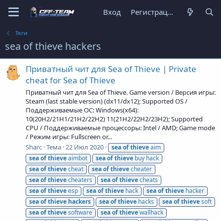
Вход
Регистрация
Теги
sea of thieve hackers
Приватный чит для Sea of Thieve | Private
cheat for Sea of Thieve
Приватный чит для Sea of Thieve. Game version / Версия игры:
Steam (last stable version) (dx11/dx12); Supported OS /
Поддерживаемые ОС: Windows(x64):
10(20H2/21H1/21H2/22H2) 11(21H2/22H2/23H2); Supported
CPU / Поддерживаемые процессоры: Intel / AMD; Game mode
/ Режим игры: Fullscreen or...
Sharc
Тема
22 Июл 2020
sea
of
thieve
aim
sea
of
thieve
aimbot
sea
of
thieve
buy hack
sea
of
thieve
cheat
sea
of
thieve
cheater
sea
of
thieve
cheaters
sea
of
thieve
cheats
sea
of
thieve
esp
sea
of
thieve
hack
sea
of
thieve
hacker
sea
of
thieve
hackers
sea
of
thieve
hacks
sea
of
thieve
soft
sea
of
thieve
software
sea
of
thieve
wallhack