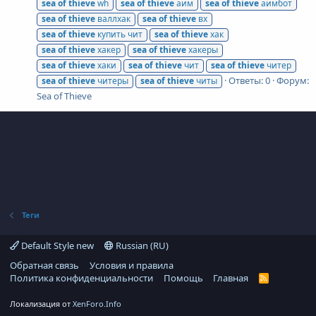
sea
of
thieve
wh
sea
of
thieve
аим
sea
of
thieve
аимбот
sea
of
thieve
валлхак
sea
of
thieve
вх
sea
of
thieve
купить чит
sea
of
thieve
хак
sea
of
thieve
хакер
sea
of
thieve
хакеры
sea
of
thieve
хаки
sea
of
thieve
чит
sea
of
thieve
читер
Ответы: 0
Форум:
sea
of
thieve
читеры
sea
of
thieve
читы
Sea of Thieve
Теги
Default Style new
Russian (RU)
Обратная связь
Условия и правила
Политика конфиденциальности
Помощь
Главная
R
S
S
Локализация от
XenForo.Info