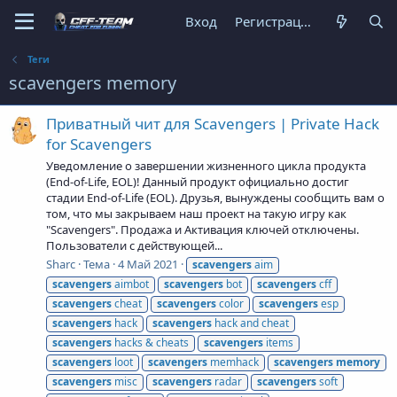
Вход
Регистрация
Теги
scavengers memory
Приватный чит для Scavengers | Private Hack
for Scavengers
Уведомление о завершении жизненного цикла продукта
(End-of-Life, EOL)! Данный продукт официально достиг
стадии End-of-Life (EOL). Друзья, вынуждены сообщить вам о
том, что мы закрываем наш проект на такую игру как
"Scavengers". Продажа и Активация ключей отключены.
Пользователи с действующей...
Sharc
Тема
4 Май 2021
scavengers
aim
scavengers
aimbot
scavengers
bot
scavengers
cff
scavengers
cheat
scavengers
color
scavengers
esp
scavengers
hack
scavengers
hack and cheat
scavengers
hacks & cheats
scavengers
items
scavengers
loot
scavengers
memhack
scavengers
memory
scavengers
misc
scavengers
radar
scavengers
soft