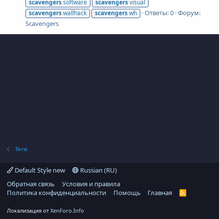
scavengers
software
scavengers
visual
Ответы: 0
Форум:
scavengers
wallhack
scavengers
wh
Scavengers
Теги
Default Style new
Russian (RU)
Обратная связь
Условия и правила
Политика конфиденциальности
Помощь
Главная
R
S
S
Локализация от
XenForo.Info