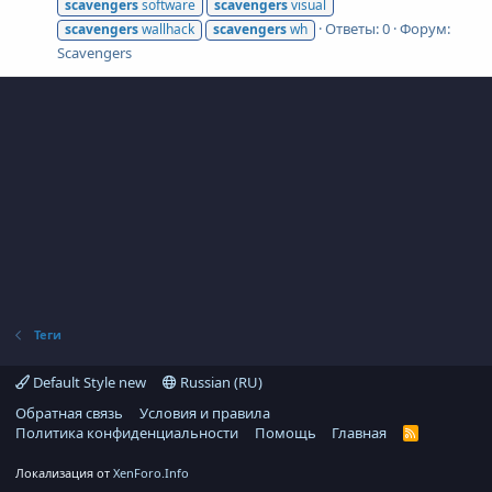
scavengers
software
scavengers
visual
Ответы: 0
Форум:
scavengers
wallhack
scavengers
wh
Scavengers
Теги
Default Style new
Russian (RU)
Обратная связь
Условия и правила
Политика конфиденциальности
Помощь
Главная
R
S
S
Локализация от
XenForo.Info