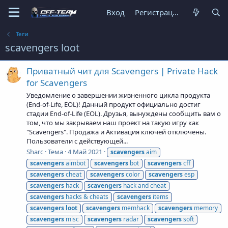
Вход
Регистрация
Теги
scavengers loot
Приватный чит для Scavengers | Private Hack
for Scavengers
Уведомление о завершении жизненного цикла продукта
(End-of-Life, EOL)! Данный продукт официально достиг
стадии End-of-Life (EOL). Друзья, вынуждены сообщить вам о
том, что мы закрываем наш проект на такую игру как
"Scavengers". Продажа и Активация ключей отключены.
Пользователи с действующей...
Sharc
Тема
4 Май 2021
scavengers
aim
scavengers
aimbot
scavengers
bot
scavengers
cff
scavengers
cheat
scavengers
color
scavengers
esp
scavengers
hack
scavengers
hack and cheat
scavengers
hacks & cheats
scavengers
items
scavengers
loot
scavengers
memhack
scavengers
memory
scavengers
misc
scavengers
radar
scavengers
soft