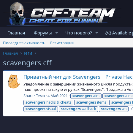
Главная
Форумы
Что нового?
Available 
Последняя активность
Регистрация
Главная
Теги
scavengers cff
Приватный чит для Scavengers | Private Hac
Уведомление о завершении жизненного цикла продукта (En
наш проект на такую игру как "Scavengers". Продажа и А
Sharc
Тема
4 Май 2021
scavengers
aim
scavengers
aimb
scavengers
hacks & cheats
scavengers
items
scavengers
l
scavengers
visual
scavengers
wallhack
scavengers
wh