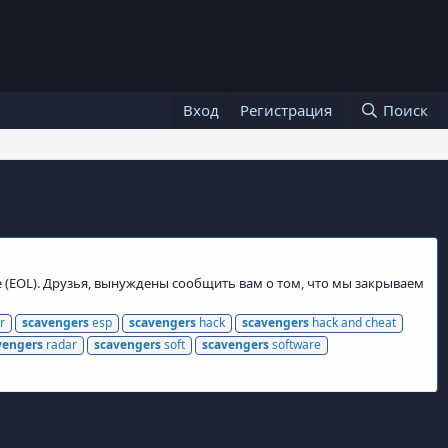
Вход
Регистрация
Поиск
e (EOL). Друзья, вынуждены сообщить вам о том, что мы закрываем
r
scavengers
esp
scavengers
hack
scavengers
hack and cheat
vengers
radar
scavengers
soft
scavengers
software