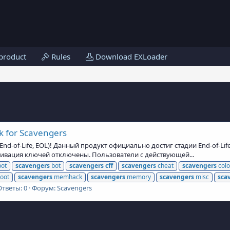
product
Rules
Download EXLoader
k for Scavengers
d-of-Life, EOL)! Данный продукт официально достиг стадии End-of-Lif
ктивация ключей отключены. Пользователи с действующей...
ot
scavengers
bot
scavengers
cff
scavengers
cheat
scavengers
colo
oot
scavengers
memhack
scavengers
memory
scavengers
misc
sca
Ответы: 0
Форум:
Scavengers