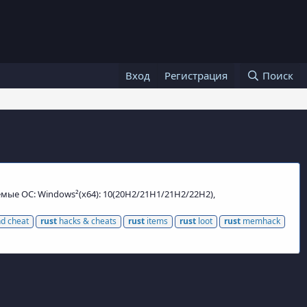
Вход
Регистрация
Поиск
аемые ОС: Windows²(x64): 10(20H2/21H1/21H2/22H2),
d cheat
rust
hacks & cheats
rust
items
rust
loot
rust
memhack