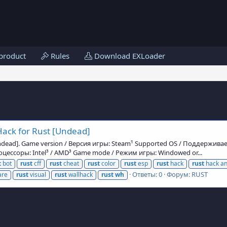
product
Rules
Download EXLoader
ack for Rust [Undead]
[Undead]. Game version / Версия игры: Steam¹ Supported OS / Поддержив
ессоры: Intel³ / AMD³ Game mode / Режим игры: Windowed or...
t
bot
rust
cff
rust
cheat
rust
color
rust
esp
rust
hack
rust
hack an
Ответы: 0
Форум:
RUST
are
rust
visual
rust
wallhack
rust
wh