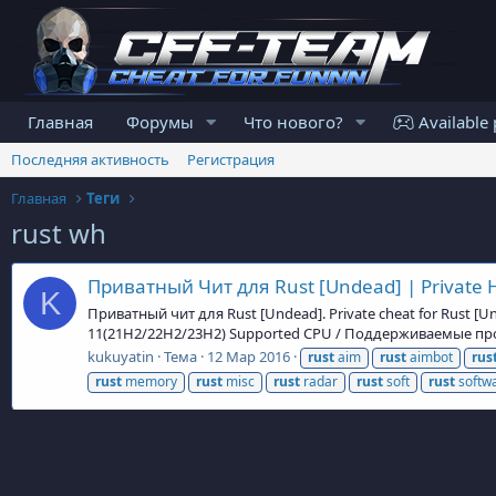
Главная
Форумы
Что нового?
Available 
Последняя активность
Регистрация
Главная
Теги
rust wh
Приватный Чит для Rust [Undead] | Private H
K
Приватный чит для Rust [Undead]. Private cheat for Rust 
11(21H2/22H2/23H2) Supported CPU / Поддерживаемые проц
kukuyatin
Тема
12 Мар 2016
rust
aim
rust
aimbot
rus
rust
memory
rust
misc
rust
radar
rust
soft
rust
softw