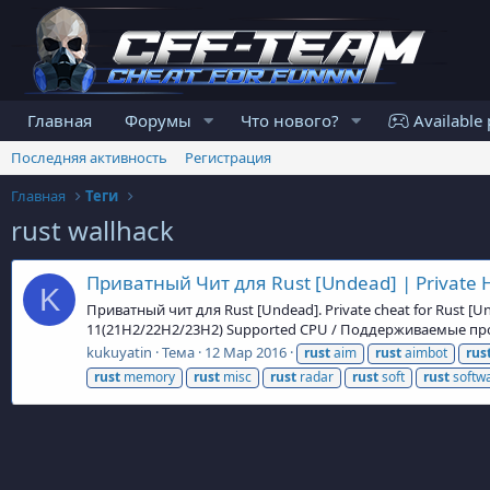
Главная
Форумы
Что нового?
Available 
Последняя активность
Регистрация
Главная
Теги
rust wallhack
Приватный Чит для Rust [Undead] | Private H
K
Приватный чит для Rust [Undead]. Private cheat for Rust 
11(21H2/22H2/23H2) Supported CPU / Поддерживаемые проц
kukuyatin
Тема
12 Мар 2016
rust
aim
rust
aimbot
rus
rust
memory
rust
misc
rust
radar
rust
soft
rust
softw