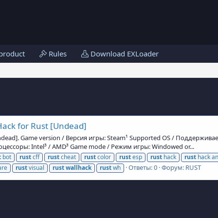
product
Rules
Download EXLoader
ack for Rust [Undead]
[Undead]. Game version / Версия игры: Steam¹ Supported OS / Поддержив
ессоры: Intel³ / AMD³ Game mode / Режим игры: Windowed or...
t
bot
rust
cff
rust
cheat
rust
color
rust
esp
rust
hack
rust
hack an
Ответы: 0
Форум:
RUST
are
rust
visual
rust
wallhack
rust
wh