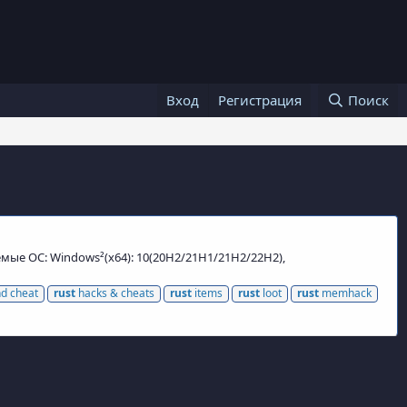
Вход
Регистрация
Поиск
аемые ОС: Windows²(x64): 10(20H2/21H1/21H2/22H2),
d cheat
rust
hacks & cheats
rust
items
rust
loot
rust
memhack