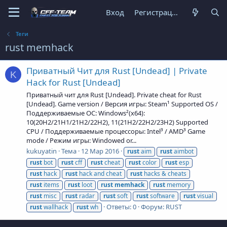
Вход
Регистрация
Теги
rust memhack
Приватный Чит для Rust [Undead] | Private
K
Hack for Rust [Undead]
Приватный чит для Rust [Undead]. Private cheat for Rust
[Undead]. Game version / Версия игры: Steam¹ Supported OS /
Поддерживаемые ОС: Windows²(x64):
10(20H2/21H1/21H2/22H2), 11(21H2/22H2/23H2) Supported
CPU / Поддерживаемые процессоры: Intel³ / AMD³ Game
mode / Режим игры: Windowed or...
kukuyatin
Тема
12 Мар 2016
rust
aim
rust
aimbot
rust
bot
rust
cff
rust
cheat
rust
color
rust
esp
rust
hack
rust
hack and cheat
rust
hacks & cheats
rust
items
rust
loot
rust
memhack
rust
memory
rust
misc
rust
radar
rust
soft
rust
software
rust
visual
Ответы: 0
Форум:
RUST
rust
wallhack
rust
wh