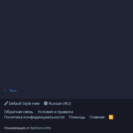
Теги
Default Style new
Russian (RU)
Обратная связь
Условия и правила
Политика конфиденциальности
Помощь
Главная
R
S
S
Локализация от
XenForo.Info