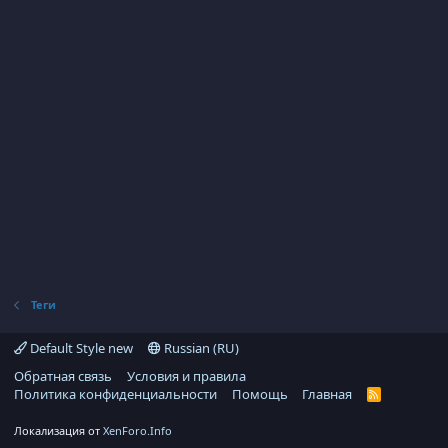
Теги
Default Style new
Russian (RU)
Обратная связь
Условия и правила
Политика конфиденциальности
Помощь
Главная
R
S
S
Локализация от
XenForo.Info