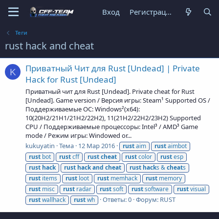
Вход
Регистрация
Теги
rust hack and cheat
Приватный Чит для Rust [Undead] | Private
K
Hack for Rust [Undead]
Приватный чит для Rust [Undead]. Private cheat for Rust
[Undead]. Game version / Версия игры: Steam¹ Supported OS /
Поддерживаемые ОС: Windows²(x64):
10(20H2/21H1/21H2/22H2), 11(21H2/22H2/23H2) Supported
CPU / Поддерживаемые процессоры: Intel³ / AMD³ Game
mode / Режим игры: Windowed or...
kukuyatin
Тема
12 Мар 2016
rust
aim
rust
aimbot
rust
bot
rust
cff
rust
cheat
rust
color
rust
esp
rust
hack
rust
hack
and
cheat
rust
hack
s &
cheat
s
rust
items
rust
loot
rust
memhack
rust
memory
rust
misc
rust
radar
rust
soft
rust
software
rust
visual
Ответы: 0
Форум:
RUST
rust
wallhack
rust
wh