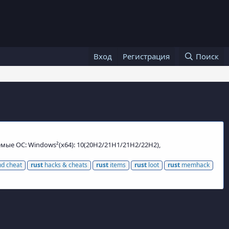
Вход
Регистрация
Поиск
аемые ОС: Windows²(x64): 10(20H2/21H1/21H2/22H2),
d cheat
rust
hacks & cheats
rust
items
rust
loot
rust
memhack