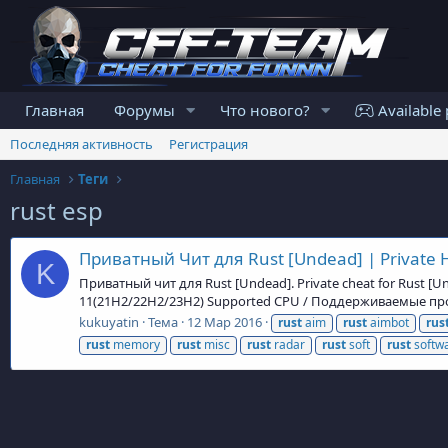
Главная
Форумы
Что нового?
Available 
Последняя активность
Регистрация
Главная
Теги
rust esp
Приватный Чит для Rust [Undead] | Private H
K
Приватный чит для Rust [Undead]. Private cheat for Rust 
11(21H2/22H2/23H2) Supported CPU / Поддерживаемые проц
kukuyatin
Тема
12 Мар 2016
rust
aim
rust
aimbot
rus
rust
memory
rust
misc
rust
radar
rust
soft
rust
softw