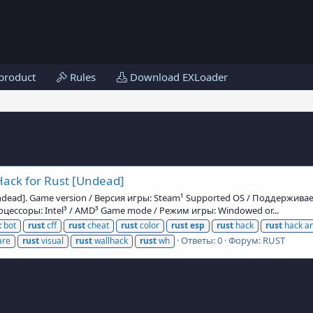
product
Rules
Download EXLoader
ack for Rust [Undead]
[Undead]. Game version / Версия игры: Steam¹ Supported OS / Поддержив
ессоры: Intel³ / AMD³ Game mode / Режим игры: Windowed or...
t
bot
rust
cff
rust
cheat
rust
color
rust
esp
rust
hack
rust
hack an
Ответы: 0
Форум:
RUST
are
rust
visual
rust
wallhack
rust
wh