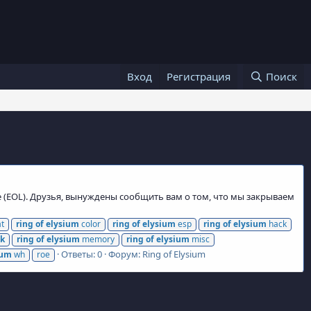
Вход
Регистрация
Поиск
e (EOL). Друзья, вынуждены сообщить вам о том, что мы закрываем
t
ring
of
elysium
color
ring
of
elysium
esp
ring
of
elysium
hack
k
ring
of
elysium
memory
ring
of
elysium
misc
Ответы: 0
Форум:
Ring of Elysium
ium
wh
roe