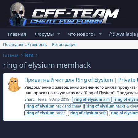
Главная
Форумы
Что нового?
Available 
Последняя активность
Регистрация
Главная
Теги
ring of elysium memhack
Приватный чит для Ring of Elysium | Private H
Уведомление о завершении жизненного цикла продукта (En
наш проект на такую игру как "Ring of Elysium". Продажа
Sharc
Тема
9 Апр 2018
ring
of
elysium
aim
ring
of
elys
ring
of
elysium
hack and cheat
ring
of
elysium
hacks & chea
ring
of
elysium
radar
ring
of
elysium
soft
ring
of
elysiu