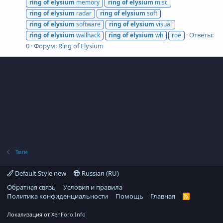
ring
of
elysium
memory
ring
of
elysium
misc
ring
of
elysium
radar
ring
of
elysium
soft
ring
of
elysium
software
ring
of
elysium
visual
Ответы:
ring
of
elysium
wallhack
ring
of
elysium
wh
roe
0
Форум:
Ring of Elysium
Теги
Default Style new
Russian (RU)
Обратная связь
Условия и правила
Политика конфиденциальности
Помощь
Главная
R
S
S
Локализация от
XenForo.Info