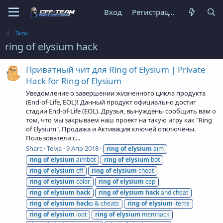
Вход
Регистрация
Теги
ring of elysium hack
Приватный чит для Ring of Elysium | Private
Hack for Ring of Elysium
Уведомление о завершении жизненного цикла продукта
(End-of-Life, EOL)! Данный продукт официально достиг
стадии End-of-Life (EOL). Друзья, вынуждены сообщить вам о
том, что мы закрываем наш проект на такую игру как "Ring
of Elysium". Продажа и Активация ключей отключены.
Пользователи с...
Sharc
Тема
9 Апр 2018
ring
of
elysium
aim
ring
of
elysium
aimbot
ring
of
elysium
bot
ring
of
elysium
cff
ring
of
elysium
cheat
ring
of
elysium
color
ring
of
elysium
esp
ring
of
elysium
hack
ring
of
elysium
hack
and cheat
ring
of
elysium
hack
s & cheats
ring
of
elysium
items
ring
of
elysium
loot
ring
of
elysium
memhack