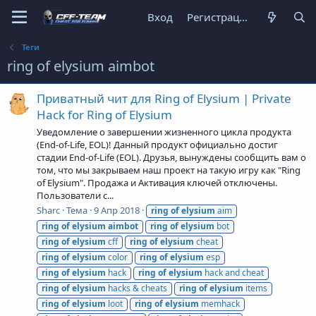
Вход
Регистрация
Теги
ring of elysium aimbot
Приватный чит для Ring of Elysium | Private
Hack for Ring of Elysium
Уведомление о завершении жизненного цикла продукта
(End-of-Life, EOL)! Данный продукт официально достиг
стадии End-of-Life (EOL). Друзья, вынуждены сообщить вам о
том, что мы закрываем наш проект на такую игру как "Ring
of Elysium". Продажа и Активация ключей отключены.
Пользователи с...
Sharc
Тема
9 Апр 2018
ring
of
elysium
aim
ring
of
elysium
aimbot
ring
of
elysium
bot
ring
of
elysium
cff
ring
of
elysium
cheat
ring
of
elysium
color
ring
of
elysium
esp
ring
of
elysium
hack
ring
of
elysium
hack and cheat
ring
of
elysium
hacks & cheats
ring
of
elysium
items
ring
of
elysium
loot
ring
of
elysium
memhack