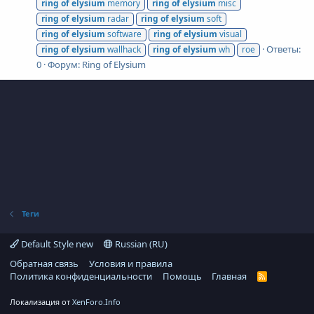
ring
of
elysium
memory
ring
of
elysium
misc
ring
of
elysium
radar
ring
of
elysium
soft
ring
of
elysium
software
ring
of
elysium
visual
Ответы:
ring
of
elysium
wallhack
ring
of
elysium
wh
roe
0
Форум:
Ring of Elysium
Теги
Default Style new
Russian (RU)
Обратная связь
Условия и правила
Политика конфиденциальности
Помощь
Главная
R
S
S
Локализация от
XenForo.Info