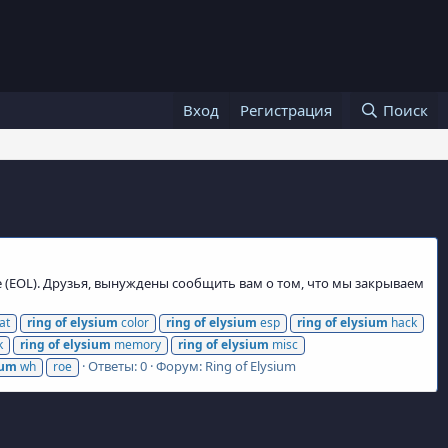
Вход
Регистрация
Поиск
e (EOL). Друзья, вынуждены сообщить вам о том, что мы закрываем
at
ring
of
elysium
color
ring
of
elysium
esp
ring
of
elysium
hack
k
ring
of
elysium
memory
ring
of
elysium
misc
Ответы: 0
Форум:
Ring of Elysium
ium
wh
roe