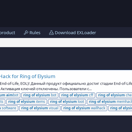
product
Rules
Download EXLoader
ack for Ring of Elysium
d-of-Life, EOL)! Данный продукт официально достиг стадии End-of-Lif
 и Активация ключей отключены. Пользователи с...
ium
aim
bot
ring
of
elysium
bot
ring
of
elysium
cff
ring
of
elysium
che
ts
ring
of
elysium
items
ring
of
elysium
loot
ring
of
elysium
memhac
m
software
ring
of
elysium
visual
ring
of
elysium
wallhack
ring
of
elys