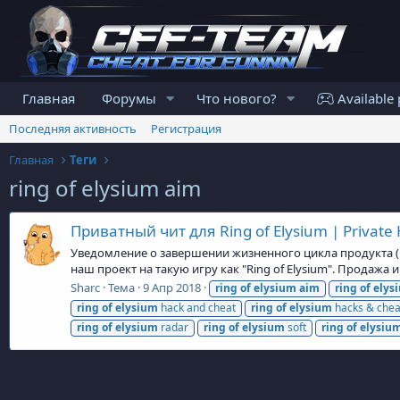
Главная
Форумы
Что нового?
Available 
Последняя активность
Регистрация
Главная
Теги
ring of elysium aim
Приватный чит для Ring of Elysium | Private H
Уведомление о завершении жизненного цикла продукта (En
наш проект на такую игру как "Ring of Elysium". Продажа
Sharc
Тема
9 Апр 2018
ring
of
elysium
aim
ring
of
elys
ring
of
elysium
hack and cheat
ring
of
elysium
hacks & chea
ring
of
elysium
radar
ring
of
elysium
soft
ring
of
elysiu