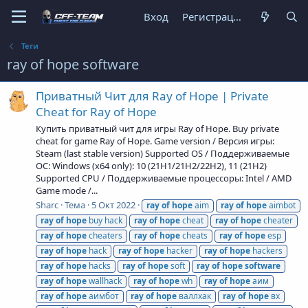
Вход
Регистрация
Теги
ray of hope software
Приватный Чит для Ray of Hope | Private
Cheat for Ray of Hope
Купить приватный чит для игры Ray of Hope. Buy private
cheat for game Ray of Hope. Game version / Версия игры:
Steam (last stable version) Supported OS / Поддерживаемые
ОС: Windows (x64 only): 10 (21H1/21H2/22H2), 11 (21H2)
Supported CPU / Поддерживаемые процессоры: Intel / AMD
Game mode /...
Sharc
Тема
5 Окт 2022
ray
of
hope
aim
ray
of
hope
aimbot
ray
of
hope
buy hack
ray
of
hope
cheat
ray
of
hope
cheater
ray
of
hope
cheaters
ray
of
hope
cheats
ray
of
hope
esp
ray
of
hope
hack
ray
of
hope
hacker
ray
of
hope
hackers
ray
of
hope
hacks
ray
of
hope
soft
ray
of
hope
software
ray
of
hope
wallhack
ray
of
hope
wh
ray
of
hope
аим
ray
of
hope
аимбот
ray
of
hope
валлхак
ray
of
hope
вх