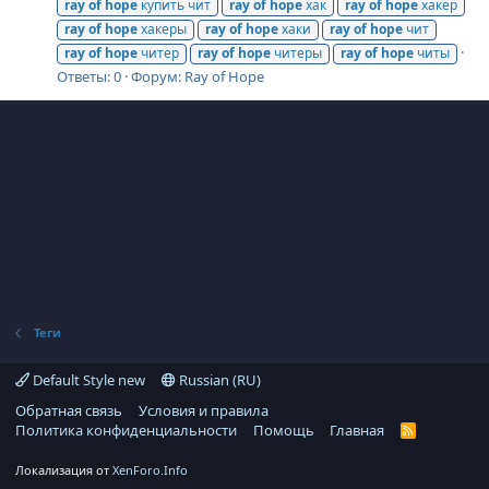
ray
of
hope
купить чит
ray
of
hope
хак
ray
of
hope
хакер
ray
of
hope
хакеры
ray
of
hope
хаки
ray
of
hope
чит
ray
of
hope
читер
ray
of
hope
читеры
ray
of
hope
читы
Ответы: 0
Форум:
Ray of Hope
Теги
Default Style new
Russian (RU)
Обратная связь
Условия и правила
Политика конфиденциальности
Помощь
Главная
R
S
S
Локализация от
XenForo.Info