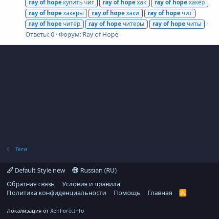
ray
of
hope
купить чит
ray
of
hope
хак
ray
of
hope
хакер
ray
of
hope
хакеры
ray
of
hope
хаки
ray
of
hope
чит
ray
of
hope
читер
ray
of
hope
читеры
ray
of
hope
читы
Ответы: 0
Форум:
Ray of Hope
Теги
Default Style new
Russian (RU)
Обратная связь
Условия и правила
Политика конфиденциальности
Помощь
Главная
R
S
S
Локализация от
XenForo.Info