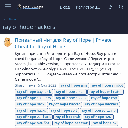
Вход
Регистрация
Теги
ray of hope hackers
Приватный Чит для Ray of Hope | Private
Cheat for Ray of Hope
Купить приватный чит для игры Ray of Hope. Buy private
cheat for game Ray of Hope. Game version / Версия игры:
Steam (last stable version) Supported OS / Поддерживаемые
ОС: Windows (x64 only): 10 (21H1/21H2/22H2), 11 (21H2)
Supported CPU / Поддерживаемые процессоры: Intel / AMD
Game mode /...
Sharc
Тема
5 Окт 2022
ray
of
hope
aim
ray
of
hope
aimbot
ray
of
hope
buy hack
ray
of
hope
cheat
ray
of
hope
cheater
ray
of
hope
cheaters
ray
of
hope
cheats
ray
of
hope
esp
ray
of
hope
hack
ray
of
hope
hacker
ray
of
hope
hackers
ray
of
hope
hacks
ray
of
hope
soft
ray
of
hope
software
ray
of
hope
wallhack
ray
of
hope
wh
ray
of
hope
аим
ray
of
hope
аимбот
ray
of
hope
валлхак
ray
of
hope
вх