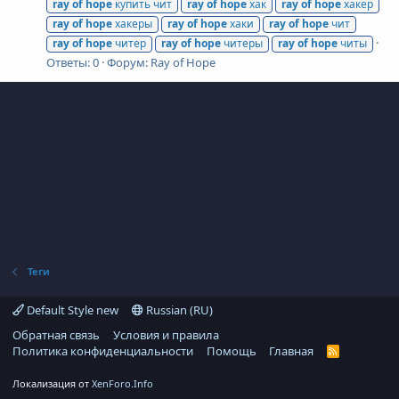
ray
of
hope
купить чит
ray
of
hope
хак
ray
of
hope
хакер
ray
of
hope
хакеры
ray
of
hope
хаки
ray
of
hope
чит
ray
of
hope
читер
ray
of
hope
читеры
ray
of
hope
читы
Ответы: 0
Форум:
Ray of Hope
Теги
Default Style new
Russian (RU)
Обратная связь
Условия и правила
Политика конфиденциальности
Помощь
Главная
R
S
S
Локализация от
XenForo.Info