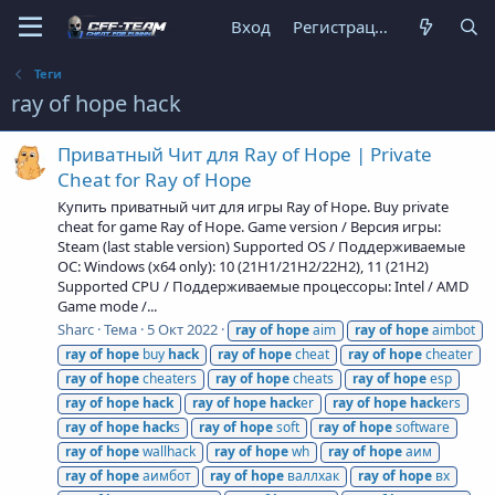
Вход
Регистрация
Теги
ray of hope hack
Приватный Чит для Ray of Hope | Private
Cheat for Ray of Hope
Купить приватный чит для игры Ray of Hope. Buy private
cheat for game Ray of Hope. Game version / Версия игры:
Steam (last stable version) Supported OS / Поддерживаемые
ОС: Windows (x64 only): 10 (21H1/21H2/22H2), 11 (21H2)
Supported CPU / Поддерживаемые процессоры: Intel / AMD
Game mode /...
Sharc
Тема
5 Окт 2022
ray
of
hope
aim
ray
of
hope
aimbot
ray
of
hope
buy
hack
ray
of
hope
cheat
ray
of
hope
cheater
ray
of
hope
cheaters
ray
of
hope
cheats
ray
of
hope
esp
ray
of
hope
hack
ray
of
hope
hack
er
ray
of
hope
hack
ers
ray
of
hope
hack
s
ray
of
hope
soft
ray
of
hope
software
ray
of
hope
wallhack
ray
of
hope
wh
ray
of
hope
аим
ray
of
hope
аимбот
ray
of
hope
валлхак
ray
of
hope
вх