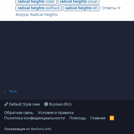
radical
heights
radar
radical
heights
visual
Ответы: 0
radical
heights
wallhack
radical
heights
wh
Форум:
Radical Heights
Теги
Default Style new
Russian (RU)
Обратная связь
Условия и правила
Политика конфиденциальности
Помощь
Главная
R
S
S
Локализация от
XenForo.Info