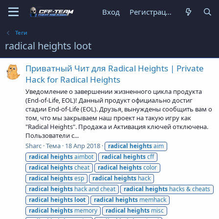
Вход
Регистрация
Теги
radical heights loot
Приватный Чит для Radical Heights | Private
Hack for Radical Heights
Уведомление о завершении жизненного цикла продукта
(End-of-Life, EOL)! Данный продукт официально достиг
стадии End-of-Life (EOL). Друзья, вынуждены сообщить вам о
том, что мы закрываем наш проект на такую игру как
"Radical Heights". Продажа и Активация ключей отключена.
Пользователи с...
Sharc
Тема
18 Апр 2018
radical
heights
aim
radical
heights
aimbot
radical
heights
cff
radical
heights
cheat
radical
heights
color
radical
heights
esp
radical
heights
hack
radical
heights
hack and cheat
radical
heights
hacks & cheats
radical
heights
loot
radical
heights
memhack
radical
heights
memory
radical
heights
misc