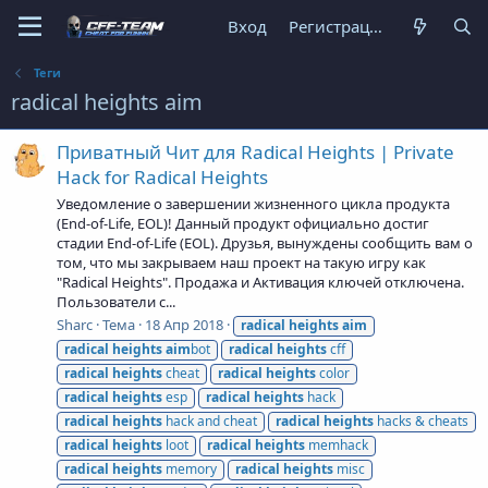
Вход
Регистрация
Теги
radical heights aim
Приватный Чит для Radical Heights | Private
Hack for Radical Heights
Уведомление о завершении жизненного цикла продукта
(End-of-Life, EOL)! Данный продукт официально достиг
стадии End-of-Life (EOL). Друзья, вынуждены сообщить вам о
том, что мы закрываем наш проект на такую игру как
"Radical Heights". Продажа и Активация ключей отключена.
Пользователи с...
Sharc
Тема
18 Апр 2018
radical
heights
aim
radical
heights
aim
bot
radical
heights
cff
radical
heights
cheat
radical
heights
color
radical
heights
esp
radical
heights
hack
radical
heights
hack and cheat
radical
heights
hacks & cheats
radical
heights
loot
radical
heights
memhack
radical
heights
memory
radical
heights
misc