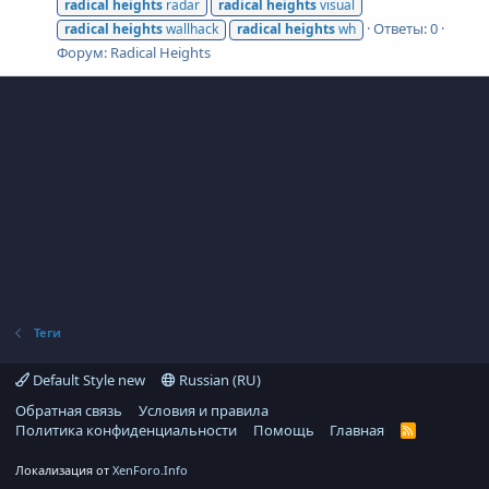
radical
heights
radar
radical
heights
visual
Ответы: 0
radical
heights
wallhack
radical
heights
wh
Форум:
Radical Heights
Теги
Default Style new
Russian (RU)
Обратная связь
Условия и правила
Политика конфиденциальности
Помощь
Главная
R
S
S
Локализация от
XenForo.Info