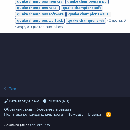
quake
champions
memory
quake
champions
misc
quake
champions
radar
quake
champions
soft
quake
champions
soft
ware
quake
champions
visual
Ответы: 0
quake
champions
wallhack
quake
champions
wh
Форум:
Quake Champions
Теги
Default Style new
Russian (RU)
Обратная связь
Условия и правила
Политика конфиденциальности
Помощь
Главная
R
S
S
Локализация от
XenForo.Info