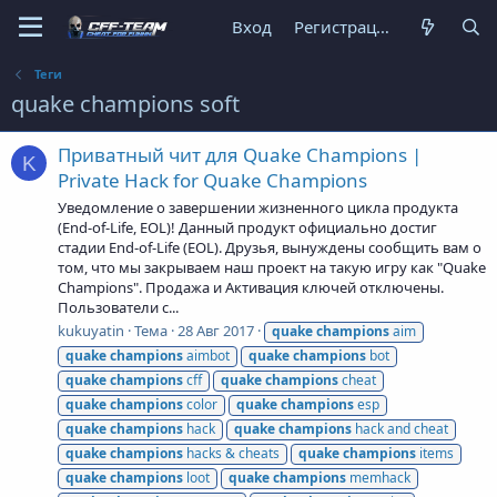
Вход
Регистрация
Теги
quake champions soft
Приватный чит для Quake Champions |
K
Private Hack for Quake Champions
Уведомление о завершении жизненного цикла продукта
(End-of-Life, EOL)! Данный продукт официально достиг
стадии End-of-Life (EOL). Друзья, вынуждены сообщить вам о
том, что мы закрываем наш проект на такую игру как "Quake
Champions". Продажа и Активация ключей отключены.
Пользователи с...
kukuyatin
Тема
28 Авг 2017
quake
champions
aim
quake
champions
aimbot
quake
champions
bot
quake
champions
cff
quake
champions
cheat
quake
champions
color
quake
champions
esp
quake
champions
hack
quake
champions
hack and cheat
quake
champions
hacks & cheats
quake
champions
items
quake
champions
loot
quake
champions
memhack