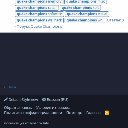
quake
champions
memory
quake
champions
misc
quake
champions
radar
quake
champions
soft
quake
champions
software
quake
champions
visual
Ответы: 0
quake
champions
wallhack
quake
champions
wh
Форум:
Quake Champions
Теги
Default Style new
Russian (RU)
Обратная связь
Условия и правила
Политика конфиденциальности
Помощь
Главная
R
S
S
Локализация от
XenForo.Info