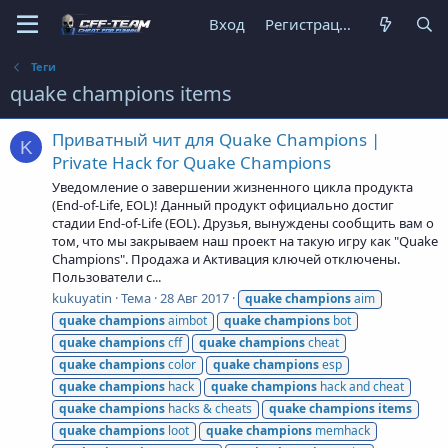
Вход
Регистрация
Теги
quake champions items
Приватный чит для Quake Champions |
K
Private Hack for Quake Champions
Уведомление о завершении жизненного цикла продукта
(End-of-Life, EOL)! Данный продукт официально достиг
стадии End-of-Life (EOL). Друзья, вынуждены сообщить вам о
том, что мы закрываем наш проект на такую игру как "Quake
Champions". Продажа и Активация ключей отключены.
Пользователи с...
kukuyatin
Тема
28 Авг 2017
quake
champions
aim
quake
champions
aimbot
quake
champions
bot
quake
champions
cff
quake
champions
cheat
quake
champions
color
quake
champions
esp
quake
champions
hack
quake
champions
hack and cheat
quake
champions
hacks & cheats
quake
champions
items
quake
champions
loot
quake
champions
memhack