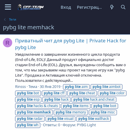
Вход
Регистрация
Теги
pybg lite memhack
Приватный чит для pybg Lite | Private Hack for
R
pybg Lite
Уведомление о завершении жизненного цикла продукта
(End-of-Life, EOL)! Данный продукт официально достиг
стадии End-of-Life (EOL). Друзья, вынуждены сообщить вам о
том, что мы закрываем наш проект на такую игру как "pybg
Lite". Продажа и Активация ключей отключена.
Пользователи с действующей...
Rinsss
Тема
30 Янв 2019
pybg
lite
aim
pybg
lite
aimbot
pybg
lite
bot
pybg
lite
cff
pybg
lite
cheat
pybg
lite
color
pybg
lite
esp
pybg
lite
hack
pybg
lite
hack and cheat
pybg
lite
hacks & cheats
pybg
lite
items
pybg
lite
loot
pybg
lite
memhack
pybg
lite
memory
pybg
lite
misc
pybg
lite
radar
pybg
lite
visual
pybg
lite
wallhack
Ответы: 0
Форум:
PYBG Light
pybg
lite
wh