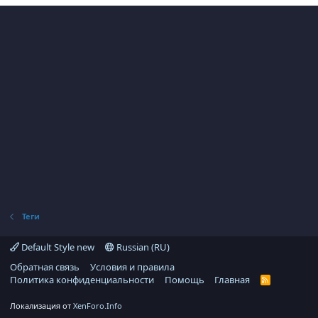
Теги
Default Style new
Russian (RU)
Обратная связь
Условия и правила
Политика конфиденциальности
Помощь
Главная
R
S
S
Локализация от
XenForo.Info