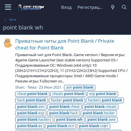
Вход
Регистрация
Теги
point blank wh
Приватные читы для Point Blank / Private
cheat for Point Blank
Приватный чит для Point Blank. Game version / Версия игры:
4game Game Launcher (last stable version) Supported OS /
Поддерживаемые ОС: Windows (x64 only): 10
(20H2/21H1/21H2/22H2), 11 (21H2/22H2/23H2) Supported CPU /
Поддерживаемые процессоры: Intel / AMD Game mode /
Режим игры: Fullscreen or...
Sharc
Тема
23 Июн 2021
aim
point
blank
cheat
point
blank
cheats
point
blank
esp
point
blank
hack
point
blank
hacker
point
blank
hackers
point
blank
point
blank
aim
point
blank
cheat
point
blank
cheats
point
blank
esp
point
blank
hack
point
blank
hacker
point
blank
hackers
point
blank
wh
point
blank
аим
point
blank
вх
point
blank
есп
point
blank
софт