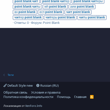
point
blank
чит
point
blank
чит
ер
point
blank
чит
еры
point
blank
чит
ы
wh
point
blank
аим
point
blank
вх
point
blank
есп
point
blank
чит
point
blank
чит
ер
point
blank
чит
еры
point
blank
чит
ы
point
blank
Ответы: 0
Форум:
Point Blank
Теги
Default Style new
Russian (RU)
Обратная связь
Условия и правила
Политика конфиденциальности
Помощь
Главная
R
S
S
Локализация от
XenForo.Info