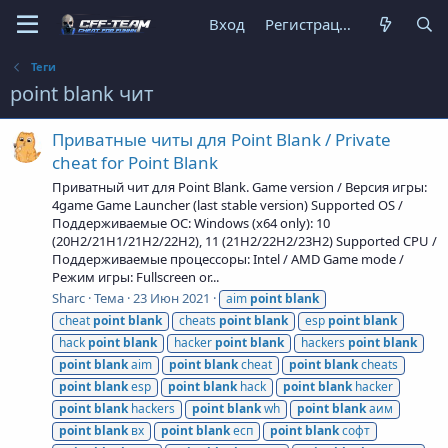
Вход
Регистрация
Теги
point blank чит
Приватные читы для Point Blank / Private
cheat for Point Blank
Приватный чит для Point Blank. Game version / Версия игры:
4game Game Launcher (last stable version) Supported OS /
Поддерживаемые ОС: Windows (x64 only): 10
(20H2/21H1/21H2/22H2), 11 (21H2/22H2/23H2) Supported CPU /
Поддерживаемые процессоры: Intel / AMD Game mode /
Режим игры: Fullscreen or...
Sharc
Тема
23 Июн 2021
aim
point
blank
cheat
point
blank
cheats
point
blank
esp
point
blank
hack
point
blank
hacker
point
blank
hackers
point
blank
point
blank
aim
point
blank
cheat
point
blank
cheats
point
blank
esp
point
blank
hack
point
blank
hacker
point
blank
hackers
point
blank
wh
point
blank
аим
point
blank
вх
point
blank
есп
point
blank
софт