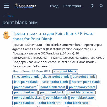
Вход
Регистрация
Теги
point blank аим
Приватные читы для Point Blank / Private
cheat for Point Blank
Приватный чит для Point Blank. Game version / Версия игры:
4game Game Launcher (last stable version) Supported OS /
Поддерживаемые ОС: Windows (x64 only): 10
(20H2/21H1/21H2/22H2), 11 (21H2/22H2/23H2) Supported CPU /
Поддерживаемые процессоры: Intel / AMD Game mode /
Режим игры: Fullscreen or...
Sharc
Тема
23 Июн 2021
aim
point
blank
cheat
point
blank
cheats
point
blank
esp
point
blank
hack
point
blank
hacker
point
blank
hackers
point
blank
point
blank
aim
point
blank
cheat
point
blank
cheats
point
blank
esp
point
blank
hack
point
blank
hacker
point
blank
hackers
point
blank
wh
point
blank
аим
point
blank
вх
point
blank
есп
point
blank
софт