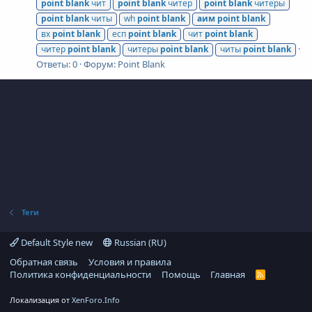
point
blank
чит
point
blank
читер
point
blank
читеры
point
blank
читы
wh
point
blank
аим
point
blank
вх
point
blank
есп
point
blank
чит
point
blank
читер
point
blank
читеры
point
blank
читы
point
blank
Ответы: 0
Форум:
Point Blank
Теги
Default Style new
Russian (RU)
Обратная связь
Условия и правила
Политика конфиденциальности
Помощь
Главная
R
S
S
Локализация от
XenForo.Info