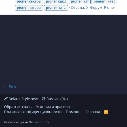
pioner
хак
еры
pioner
хак
и
pioner
чит
pioner
читер
Ответы: 0
Форум:
Pioner
pioner
читеры
pioner
читы
Теги
Default Style new
Russian (RU)
Обратная связь
Условия и правила
Политика конфиденциальности
Помощь
Главная
R
S
S
Локализация от
XenForo.Info