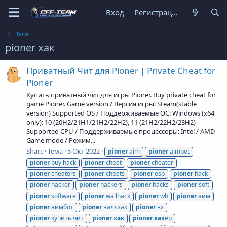
Вход
Регистрация
Теги
pioner хак
Приватный Чит для Pioner | Private Cheat for
Pioner
Купить приватный чит для игры Pioner. Buy private cheat for
game Pioner. Game version / Версия игры: Steam(stable
version) Supported OS / Поддерживаемые ОС: Windows (x64
only): 10 (20H2/21H1/21H2/22H2), 11 (21H2/22H2/23H2)
Supported CPU / Поддерживаемые процессоры: Intel / AMD
Game mode / Режим...
Sharc
Тема
5 Окт 2022
pioner
aim
pioner
aimbot
pioner
buy hack
pioner
cheat
pioner
cheater
pioner
cheaters
pioner
cheats
pioner
esp
pioner
hack
pioner
hacker
pioner
hackers
pioner
hacks
pioner
soft
pioner
software
pioner
wallhack
pioner
wh
pioner
аим
pioner
аимбот
pioner
валлхак
pioner
вх
pioner
купить чит
pioner
хак
pioner
хак
ер