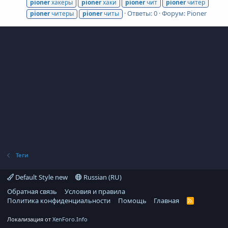
pioner
хакеры
pioner
хаки
pioner
чит
pioner
читер
Ответы: 0
Форум:
Pioner
pioner
читеры
pioner
читы
Теги
Default Style new
Russian (RU)
Обратная связь
Условия и правила
Политика конфиденциальности
Помощь
Главная
R
S
S
Локализация от
XenForo.Info