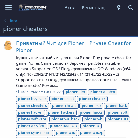
Вход
Регистрация
Теги
pioner cheaters
Приватный Чит для Pioner | Private Cheat for
Pioner
Купить приватный чит для игры Pioner. Buy private cheat for
game Pioner. Game version / Версия игры: Steam(stable
version) Supported OS / Поддерживаемые ОС: Windows (x64
only): 10 (20H2/21H1/21H2/22H2), 11 (21H2/22H2/23H2)
Supported CPU / Поддерживаемые процессоры: Intel / AMD
Game mode / Режим...
Sharc
Тема
5 Окт 2022
pioner
aim
pioner
aimbot
pioner
buy hack
pioner
cheat
pioner
cheater
pioner
cheaters
pioner
cheats
pioner
esp
pioner
hack
pioner
hacker
pioner
hackers
pioner
hacks
pioner
soft
pioner
software
pioner
wallhack
pioner
wh
pioner
аим
pioner
аимбот
pioner
валлхак
pioner
вх
pioner
купить чит
pioner
хак
pioner
хакер