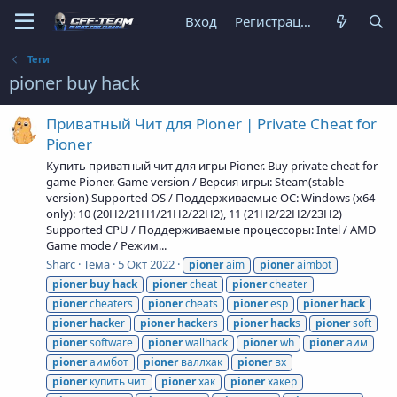
Вход
Регистрация
Теги
pioner buy hack
Приватный Чит для Pioner | Private Cheat for
Pioner
Купить приватный чит для игры Pioner. Buy private cheat for
game Pioner. Game version / Версия игры: Steam(stable
version) Supported OS / Поддерживаемые ОС: Windows (x64
only): 10 (20H2/21H1/21H2/22H2), 11 (21H2/22H2/23H2)
Supported CPU / Поддерживаемые процессоры: Intel / AMD
Game mode / Режим...
Sharc
Тема
5 Окт 2022
pioner
aim
pioner
aimbot
pioner
buy
hack
pioner
cheat
pioner
cheater
pioner
cheaters
pioner
cheats
pioner
esp
pioner
hack
pioner
hack
er
pioner
hack
ers
pioner
hack
s
pioner
soft
pioner
software
pioner
wallhack
pioner
wh
pioner
аим
pioner
аимбот
pioner
валлхак
pioner
вх
pioner
купить чит
pioner
хак
pioner
хакер