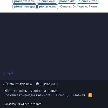
pioner
хакеры
pioner
хаки
pioner
чит
pioner
читер
Ответы: 0
Форум:
Pioner
pioner
читеры
pioner
читы
Теги
Default Style new
Russian (RU)
Обратная связь
Условия и правила
Политика конфиденциальности
Помощь
Главная
R
S
S
Локализация от
XenForo.Info