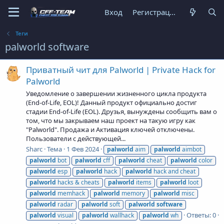
Вход
Регистрация
Теги
palworld software
Приватный чит для Palworld | Private Hack for
Palworld
Уведомление о завершении жизненного цикла продукта
(End-of-Life, EOL)! Данный продукт официально достиг
стадии End-of-Life (EOL). Друзья, вынуждены сообщить вам о
том, что мы закрываем наш проект на такую игру как
"Palworld". Продажа и Активация ключей отключены.
Пользователи с действующей...
Sharc
Тема
1 Фев 2024
palworld
aim
palworld
aimbot
palworld
bot
palworld
cff
palworld
cheat
palworld
color
palworld
esp
palworld
hack
palworld
hack and cheat
palworld
hacks & cheats
palworld
items
palworld
loot
palworld
memhack
palworld
memory
palworld
misc
palworld
radar
palworld
soft
palworld
software
Ответы: 0
palworld
visual
palworld
wallhack
palworld
wh