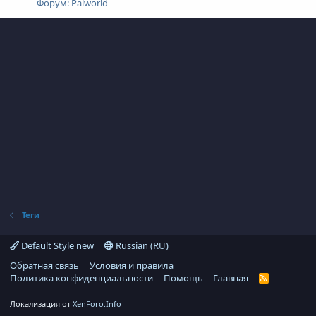
Форум:
Palworld
Теги
Default Style new
Russian (RU)
Обратная связь
Условия и правила
Политика конфиденциальности
Помощь
Главная
R
S
S
Локализация от
XenForo.Info