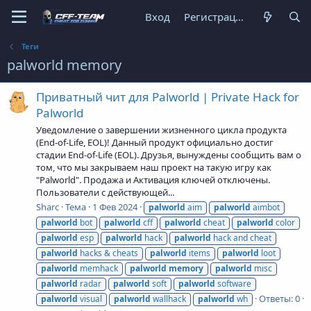
Вход
Регистрация
Теги
palworld memory
Приватный чит для Palworld | Private Hack for
Palworld
Уведомление о завершении жизненного цикла продукта
(End-of-Life, EOL)! Данный продукт официально достиг
стадии End-of-Life (EOL). Друзья, вынуждены сообщить вам о
том, что мы закрываем наш проект на такую игру как
"Palworld". Продажа и Активация ключей отключены.
Пользователи с действующей...
Sharc
Тема
1 Фев 2024
palworld
aim
palworld
aimbot
palworld
bot
palworld
cff
palworld
cheat
palworld
color
palworld
esp
palworld
hack
palworld
hack and cheat
palworld
hacks & cheats
palworld
items
palworld
loot
palworld
memhack
palworld
memory
palworld
misc
palworld
radar
palworld
soft
palworld
software
Ответы: 0
palworld
visual
palworld
wallhack
palworld
wh