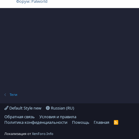
Форум:
Palworld
Теги
Default Style new
Russian (RU)
Обратная связь
Условия и правила
Политика конфиденциальности
Помощь
Главная
R
S
S
Локализация от
XenForo.Info