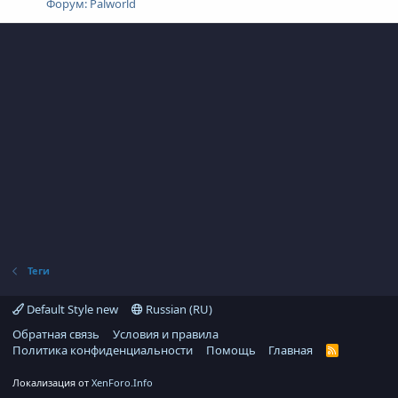
Форум:
Palworld
Теги
Default Style new
Russian (RU)
Обратная связь
Условия и правила
Политика конфиденциальности
Помощь
Главная
R
S
S
Локализация от
XenForo.Info