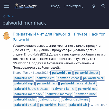
Вход
Регистрация
Теги
palworld memhack
Приватный чит для Palworld | Private Hack for
Palworld
Уведомление о завершении жизненного цикла продукта
(End-of-Life, EOL)! Данный продукт официально достиг
стадии End-of-Life (EOL). Друзья, вынуждены сообщить вам о
том, что мы закрываем наш проект на такую игру как
"Palworld". Продажа и Активация ключей отключены.
Пользователи с действующей...
Sharc
Тема
1 Фев 2024
palworld
aim
palworld
aimbot
palworld
bot
palworld
cff
palworld
cheat
palworld
color
palworld
esp
palworld
hack
palworld
hack and cheat
palworld
hacks & cheats
palworld
items
palworld
loot
palworld
memhack
palworld
memory
palworld
misc
palworld
radar
palworld
soft
palworld
software
Ответы: 0
palworld
visual
palworld
wallhack
palworld
wh