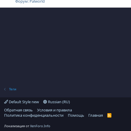
Форум:
Palworld
Теги
Default Style new
Russian (RU)
Обратная связь
Условия и правила
Политика конфиденциальности
Помощь
Главная
R
S
S
Локализация от
XenForo.Info