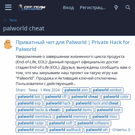
Вход
Регистрация
Теги
palworld cheat
Приватный чит для Palworld | Private Hack for
Palworld
Уведомление о завершении жизненного цикла продукта
(End-of-Life, EOL)! Данный продукт официально достиг
стадии End-of-Life (EOL). Друзья, вынуждены сообщить вам о
том, что мы закрываем наш проект на такую игру как
"Palworld". Продажа и Активация ключей отключены.
Пользователи с действующей...
Sharc
Тема
1 Фев 2024
palworld
aim
palworld
aimbot
palworld
bot
palworld
cff
palworld
cheat
palworld
color
palworld
esp
palworld
hack
palworld
hack and
cheat
palworld
hacks &
cheat
s
palworld
items
palworld
loot
palworld
memhack
palworld
memory
palworld
misc
palworld
radar
palworld
soft
palworld
software
Ответы: 0
palworld
visual
palworld
wallhack
palworld
wh