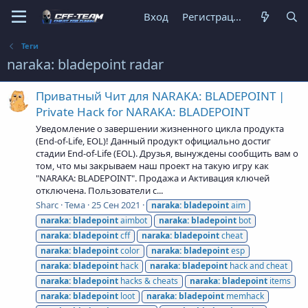
Вход
Регистрация
Теги
naraka: bladepoint radar
Приватный Чит для NARAKA: BLADEPOINT |
Private Hack for NARAKA: BLADEPOINT
Уведомление о завершении жизненного цикла продукта
(End-of-Life, EOL)! Данный продукт официально достиг
стадии End-of-Life (EOL). Друзья, вынуждены сообщить вам о
том, что мы закрываем наш проект на такую игру как
"NARAKA: BLADEPOINT". Продажа и Активация ключей
отключена. Пользователи с...
Sharc
Тема
25 Сен 2021
naraka:
bladepoint
aim
naraka:
bladepoint
aimbot
naraka:
bladepoint
bot
naraka:
bladepoint
cff
naraka:
bladepoint
cheat
naraka:
bladepoint
color
naraka:
bladepoint
esp
naraka:
bladepoint
hack
naraka:
bladepoint
hack and cheat
naraka:
bladepoint
hacks & cheats
naraka:
bladepoint
items
naraka:
bladepoint
loot
naraka:
bladepoint
memhack