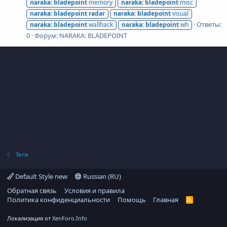
naraka:
bladepoint
memory
naraka:
bladepoint
misc
naraka:
bladepoint
radar
naraka:
bladepoint
visual
Ответы:
naraka:
bladepoint
wallhack
naraka:
bladepoint
wh
0
Форум:
NARAKA: BLADEPOINT
Теги
Default Style new
Russian (RU)
Обратная связь
Условия и правила
Политика конфиденциальности
Помощь
Главная
R
S
S
Локализация от
XenForo.Info