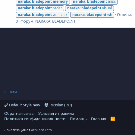
naraka:
bladepoint
memory
naraka:
bladepoint
misc
naraka:
bladepoint
radar
naraka:
bladepoint
visual
Ответы:
naraka:
bladepoint
wallhack
naraka:
bladepoint
wh
0
Форум:
NARAKA: BLADEPOINT
Теги
Default Style new
Russian (RU)
Обратная связь
Условия и правила
Политика конфиденциальности
Помощь
Главная
R
S
S
Локализация от
XenForo.Info