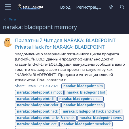
Вход
Регистрация
Теги
naraka: bladepoint memory
Приватный Чит для NARAKA: BLADEPOINT |
Private Hack for NARAKA: BLADEPOINT
Уведомление о завершении жизненного цикла продукта
(End-of-Life, EOL)! Данный продукт официально достиг
стадии End-of-Life (EOL). Друзья, вынуждены сообщить вам о
том, что мы закрываем наш проект на такую игру как
"NARAKA: BLADEPOINT". Продажа и Активация ключей
отключена. Пользователи с...
Sharc
Тема
25 Сен 2021
naraka:
bladepoint
aim
naraka:
bladepoint
aimbot
naraka:
bladepoint
bot
naraka:
bladepoint
cff
naraka:
bladepoint
cheat
naraka:
bladepoint
color
naraka:
bladepoint
esp
naraka:
bladepoint
hack
naraka:
bladepoint
hack and cheat
naraka:
bladepoint
hacks & cheats
naraka:
bladepoint
items
naraka:
bladepoint
loot
naraka:
bladepoint
memhack