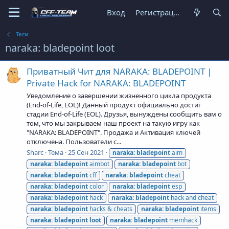
Вход
Регистрация
Теги
naraka: bladepoint loot
Приватный Чит для NARAKA: BLADEPOINT |
Private Hack for NARAKA: BLADEPOINT
Уведомление о завершении жизненного цикла продукта
(End-of-Life, EOL)! Данный продукт официально достиг
стадии End-of-Life (EOL). Друзья, вынуждены сообщить вам о
том, что мы закрываем наш проект на такую игру как
"NARAKA: BLADEPOINT". Продажа и Активация ключей
отключена. Пользователи с...
Sharc
Тема
25 Сен 2021
naraka:
bladepoint
aim
naraka:
bladepoint
aimbot
naraka:
bladepoint
bot
naraka:
bladepoint
cff
naraka:
bladepoint
cheat
naraka:
bladepoint
color
naraka:
bladepoint
esp
naraka:
bladepoint
hack
naraka:
bladepoint
hack and cheat
naraka:
bladepoint
hacks & cheats
naraka:
bladepoint
items
naraka:
bladepoint
loot
naraka:
bladepoint
memhack