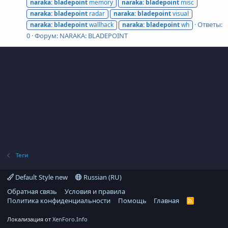
naraka:
bladepoint
memory
naraka:
bladepoint
misc
naraka:
bladepoint
radar
naraka:
bladepoint
visual
Ответы:
naraka:
bladepoint
wallhack
naraka:
bladepoint
wh
0
Форум:
NARAKA: BLADEPOINT
Теги
Default Style new
Russian (RU)
Обратная связь
Условия и правила
Политика конфиденциальности
Помощь
Главная
R
S
S
Локализация от
XenForo.Info