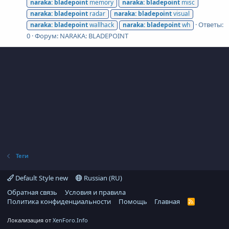
naraka:
bladepoint
memory
naraka:
bladepoint
misc
naraka:
bladepoint
radar
naraka:
bladepoint
visual
Ответы:
naraka:
bladepoint
wallhack
naraka:
bladepoint
wh
0
Форум:
NARAKA: BLADEPOINT
Теги
Default Style new
Russian (RU)
Обратная связь
Условия и правила
Политика конфиденциальности
Помощь
Главная
R
S
S
Локализация от
XenForo.Info