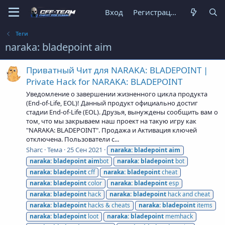
Вход
Регистрация
Теги
naraka: bladepoint aim
Приватный Чит для NARAKA: BLADEPOINT |
Private Hack for NARAKA: BLADEPOINT
Уведомление о завершении жизненного цикла продукта
(End-of-Life, EOL)! Данный продукт официально достиг
стадии End-of-Life (EOL). Друзья, вынуждены сообщить вам о
том, что мы закрываем наш проект на такую игру как
"NARAKA: BLADEPOINT". Продажа и Активация ключей
отключена. Пользователи с...
Sharc
Тема
25 Сен 2021
naraka:
bladepoint
aim
naraka:
bladepoint
aim
bot
naraka:
bladepoint
bot
naraka:
bladepoint
cff
naraka:
bladepoint
cheat
naraka:
bladepoint
color
naraka:
bladepoint
esp
naraka:
bladepoint
hack
naraka:
bladepoint
hack and cheat
naraka:
bladepoint
hacks & cheats
naraka:
bladepoint
items
naraka:
bladepoint
loot
naraka:
bladepoint
memhack