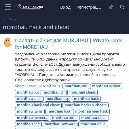
Вход
Регистрация
Теги
mordhau hack and cheat
Приватный чит для MORDHAU | Private Hack
for MORDHAU
Уведомление о завершении жизненного цикла продукта
(End-of-Life, EOL)! Данный продукт официально достиг
стадии End-of-Life (EOL). Друзья, вынуждены сообщить вам о
том, что мы закрываем наш проект на такую игру как
"MORDHAU". Продажа и Активация ключей отключены.
Пользователи с действующей...
Sharc
Тема
26 Май 2019
mordhau
aim
mordhau
aimbot
mordhau
bot
mordhau
cff
mordhau
cheat
mordhau
color
mordhau
esp
mordhau
hack
mordhau
hack
and
cheat
mordhau
hack
s &
cheat
s
mordhau
items
mordhau
loot
mordhau
memhack
mordhau
memory
mordhau
misc
mordhau
radar
mordhau
soft
mordhau
software
mordhau
visual