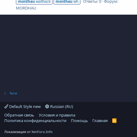
Ответы: 0
Форум:
mordhau
wallhack
mordhau
wh
MORDHAU
Теги
Default Style new
Russian (RU)
Обратная связь
Условия и правила
Политика конфиденциальности
Помощь
Главная
R
S
S
Локализация от
XenForo.Info