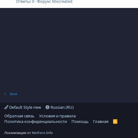
Ответы: 0
Форум:
Miscreated
Теги
Default Style new
Russian (RU)
Обратная связь
Условия и правила
Политика конфиденциальности
Помощь
Главная
R
S
S
Локализация от
XenForo.Info